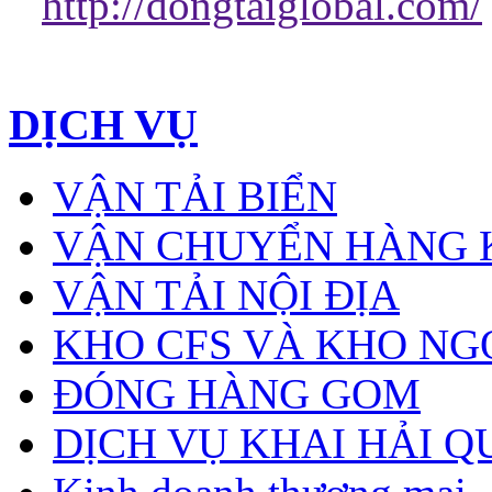
http://dongtaiglobal.com/
DỊCH VỤ
VẬN TẢI BIỂN
VẬN CHUYỂN HÀNG
VẬN TẢI NỘI ĐỊA
KHO CFS VÀ KHO NG
ĐÓNG HÀNG GOM
DỊCH VỤ KHAI HẢI 