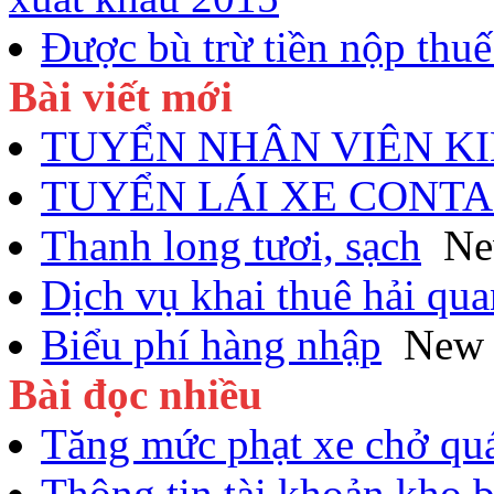
Được bù trừ tiền nộp thuế
Bài viết mới
TUYỂN NHÂN VIÊN K
TUYỂN LÁI XE CONTA
Thanh long tươi, sạch
N
Dịch vụ khai thuê hải qua
Biểu phí hàng nhập
New
Bài đọc nhiều
Tăng mức phạt xe chở quá
Thông tin tài khoản kho 