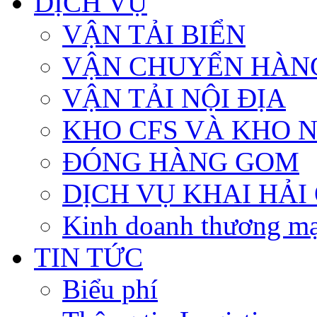
DỊCH VỤ
VẬN TẢI BIỂN
VẬN CHUYỂN HÀN
VẬN TẢI NỘI ĐỊA
KHO CFS VÀ KHO 
ĐÓNG HÀNG GOM
DỊCH VỤ KHAI HẢI
Kinh doanh thương mạ
TIN TỨC
Biểu phí