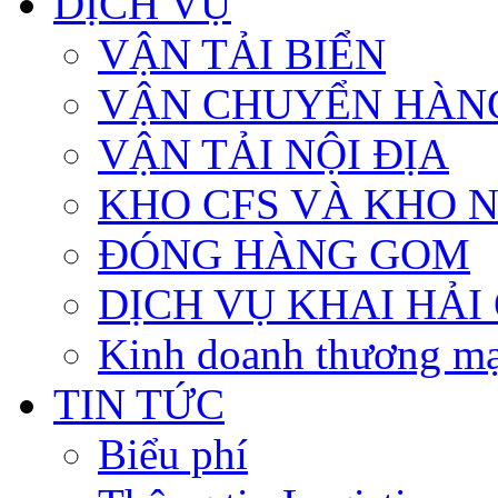
DỊCH VỤ
VẬN TẢI BIỂN
VẬN CHUYỂN HÀN
VẬN TẢI NỘI ĐỊA
KHO CFS VÀ KHO 
ĐÓNG HÀNG GOM
DỊCH VỤ KHAI HẢI
Kinh doanh thương mạ
TIN TỨC
Biểu phí